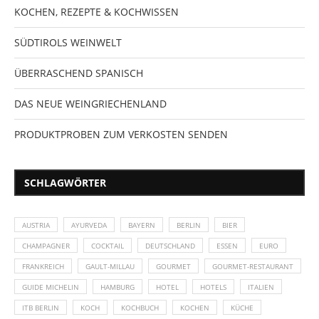
KOCHEN, REZEPTE & KOCHWISSEN
SÜDTIROLS WEINWELT
ÜBERRASCHEND SPANISCH
DAS NEUE WEINGRIECHENLAND
PRODUKTPROBEN ZUM VERKOSTEN SENDEN
SCHLAGWÖRTER
AUSTRIA
AYURVEDA
BAYERN
BERLIN
BIER
CHAMPAGNER
COCKTAIL
DEUTSCHLAND
ESSEN
EURO
FRANKREICH
GAULT-MILLAU
GOURMET
GOURMET-RESTAURANT
GUIDE MICHELIN
HAMBURG
HOTEL
HOTELS
ITALIEN
ITB BERLIN
KOCH
KOCHBUCH
KOCHEN
KÜCHE