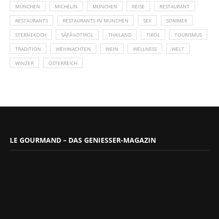
MÜNCHEN
MICHELIN
MÜNCHEN
REISE
RESTAURANT
RESTAURANTS
RESTAURANTS IN MÜNCHEN
SEX
SOMMER
STERNEKOCH
SÃƑÂ¼DTIROL
THAILAND
TIROL
TOURISMUS
TRADITION
WEIHNACHTEN
WEIN
WELLNESS
WELT
WINZER
ÖSTERREICH
LE GOURMAND – DAS GENIESSER-MAGAZIN