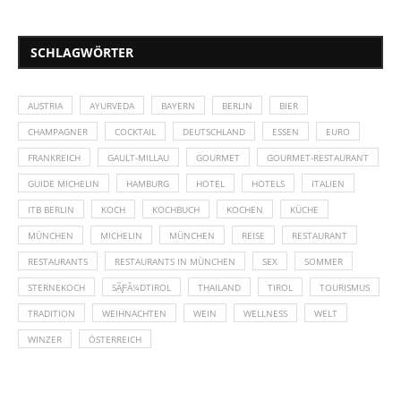
SCHLAGWÖRTER
AUSTRIA
AYURVEDA
BAYERN
BERLIN
BIER
CHAMPAGNER
COCKTAIL
DEUTSCHLAND
ESSEN
EURO
FRANKREICH
GAULT-MILLAU
GOURMET
GOURMET-RESTAURANT
GUIDE MICHELIN
HAMBURG
HOTEL
HOTELS
ITALIEN
ITB BERLIN
KOCH
KOCHBUCH
KOCHEN
KÜCHE
MÜNCHEN
MICHELIN
MÜNCHEN
REISE
RESTAURANT
RESTAURANTS
RESTAURANTS IN MÜNCHEN
SEX
SOMMER
STERNEKOCH
SÃƑÂ¼DTIROL
THAILAND
TIROL
TOURISMUS
TRADITION
WEIHNACHTEN
WEIN
WELLNESS
WELT
WINZER
ÖSTERREICH