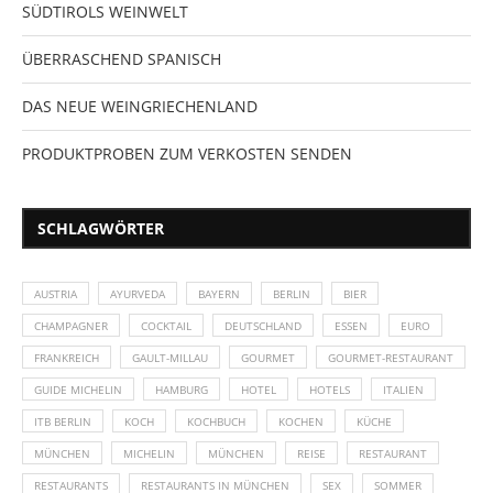
SÜDTIROLS WEINWELT
ÜBERRASCHEND SPANISCH
DAS NEUE WEINGRIECHENLAND
PRODUKTPROBEN ZUM VERKOSTEN SENDEN
SCHLAGWÖRTER
AUSTRIA
AYURVEDA
BAYERN
BERLIN
BIER
CHAMPAGNER
COCKTAIL
DEUTSCHLAND
ESSEN
EURO
FRANKREICH
GAULT-MILLAU
GOURMET
GOURMET-RESTAURANT
GUIDE MICHELIN
HAMBURG
HOTEL
HOTELS
ITALIEN
ITB BERLIN
KOCH
KOCHBUCH
KOCHEN
KÜCHE
MÜNCHEN
MICHELIN
MÜNCHEN
REISE
RESTAURANT
RESTAURANTS
RESTAURANTS IN MÜNCHEN
SEX
SOMMER