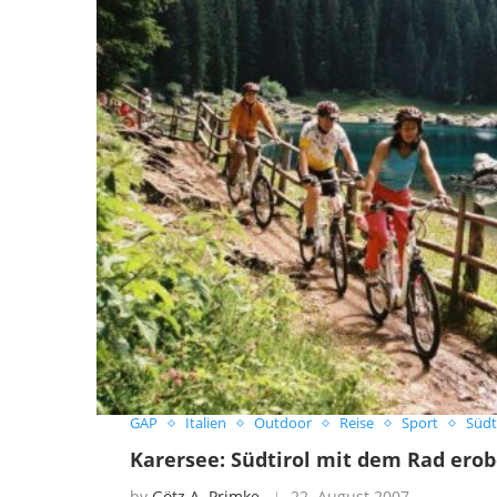
GAP
Italien
Outdoor
Reise
Sport
Südt
Karersee: Südtirol mit dem Rad erob
by
Götz A. Primke
22. August 2007