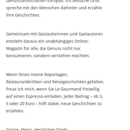
Genusslandschaften Europas. Ich besuche Orte,
spreche mit den Menschen dahinter und erzähle
ihre Geschichten.
Gemeinsam mit Gastautorinnen und Gastautoren
entsteht daraus ein unabhängiges Online-
Magazin für alle, die Genuss nicht nur
konsumieren, sondern verstehen möchten.
Wenn Ihnen meine Reportagen,
Restaurantkritiken und Reisegeschichten gefallen,
freue ich mich, wenn Sie Le Gourmand freiwillig
auf einen Espresso einladen. Jeder Beitrag – ob 3,
5 oder 20 Euro – hilft dabei, neue Geschichten zu
erzählen.
Grazie. Merci. Herzlichen Dank!