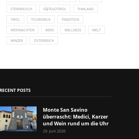
STERNEKOCH
SÃƑÂ¼DTIROL
THAILAND
TIROL
TOURISMUS
TRADITION
WEIHNACHTEN
WEIN
WELLNESS
WELT
WINZER
ÖSTERREICH
RECENT POSTS
Monte San Savino
überrascht: Medici, Karzer
und Wein rund um die Uhr
29. Juni 2026