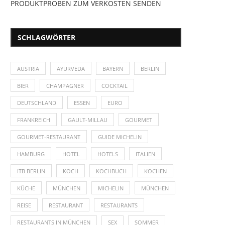
PRODUKTPROBEN ZUM VERKOSTEN SENDEN
SCHLAGWÖRTER
AUSTRIA
AYURVEDA
BAYERN
BERLIN
BIER
CHAMPAGNER
COCKTAIL
DEUTSCHLAND
ESSEN
EURO
FRANKREICH
GAULT-MILLAU
GOURMET
GOURMET-RESTAURANT
GUIDE MICHELIN
HAMBURG
HOTEL
HOTELS
ITALIEN
ITB BERLIN
KOCH
KOCHBUCH
KOCHEN
KÜCHE
MÜNCHEN
MICHELIN
MÜNCHEN
REISE
RESTAURANT
RESTAURANTS
RESTAURANTS IN MÜNCHEN
SEX
SOMMER