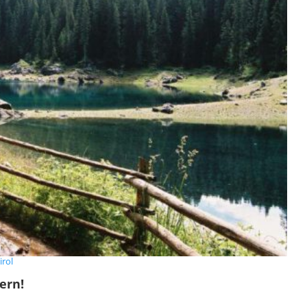
irol
ern!