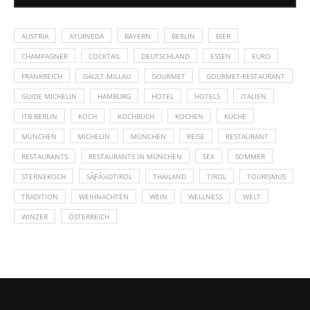
AUSTRIA
AYURVEDA
BAYERN
BERLIN
BIER
CHAMPAGNER
COCKTAIL
DEUTSCHLAND
ESSEN
EURO
FRANKREICH
GAULT-MILLAU
GOURMET
GOURMET-RESTAURANT
GUIDE MICHELIN
HAMBURG
HOTEL
HOTELS
ITALIEN
ITB BERLIN
KOCH
KOCHBUCH
KOCHEN
KÜCHE
MÜNCHEN
MICHELIN
MÜNCHEN
REISE
RESTAURANT
RESTAURANTS
RESTAURANTS IN MÜNCHEN
SEX
SOMMER
STERNEKOCH
SÃƑÂ¼DTIROL
THAILAND
TIROL
TOURISMUS
TRADITION
WEIHNACHTEN
WEIN
WELLNESS
WELT
WINZER
ÖSTERREICH