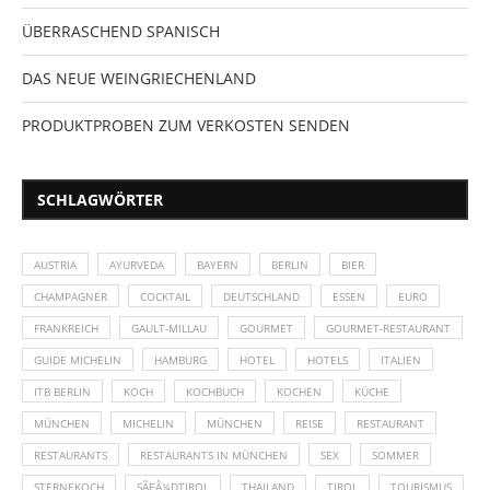
ÜBERRASCHEND SPANISCH
DAS NEUE WEINGRIECHENLAND
PRODUKTPROBEN ZUM VERKOSTEN SENDEN
SCHLAGWÖRTER
AUSTRIA
AYURVEDA
BAYERN
BERLIN
BIER
CHAMPAGNER
COCKTAIL
DEUTSCHLAND
ESSEN
EURO
FRANKREICH
GAULT-MILLAU
GOURMET
GOURMET-RESTAURANT
GUIDE MICHELIN
HAMBURG
HOTEL
HOTELS
ITALIEN
ITB BERLIN
KOCH
KOCHBUCH
KOCHEN
KÜCHE
MÜNCHEN
MICHELIN
MÜNCHEN
REISE
RESTAURANT
RESTAURANTS
RESTAURANTS IN MÜNCHEN
SEX
SOMMER
STERNEKOCH
SÃƑÂ¼DTIROL
THAILAND
TIROL
TOURISMUS