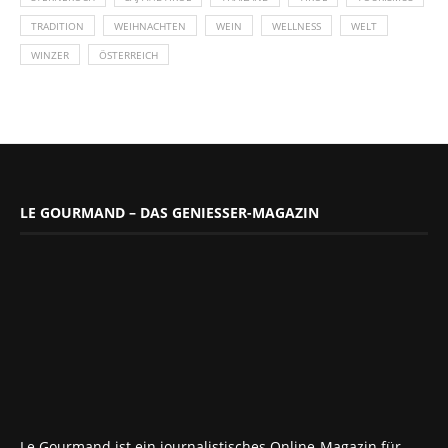
TRADITION
WEIHNACHTEN
WEIN
WELLNESS
WELT
WINZER
ÖSTERREICH
LE GOURMAND – DAS GENIESSER-MAGAZIN
Le Gourmand ist ein journalistisches Online-Magazin für