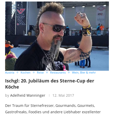
Austria
Kochen
Reise
Restaurants
Wein, Bier & mehr
Ischgl: 20. Jubiläum des Sterne-Cup der
Köche
by
Adelheid Wanninger
12. Mai 2017
Der Traum für Sternefresser, Gourmands, Gourmets,
Gastrofreaks, Foodies und andere Liebhaber exzellenter