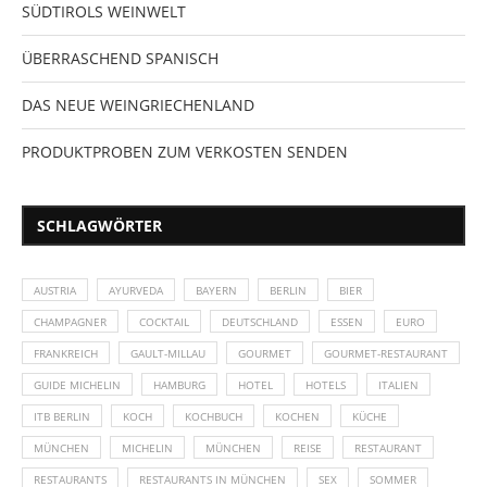
SÜDTIROLS WEINWELT
ÜBERRASCHEND SPANISCH
DAS NEUE WEINGRIECHENLAND
PRODUKTPROBEN ZUM VERKOSTEN SENDEN
SCHLAGWÖRTER
AUSTRIA
AYURVEDA
BAYERN
BERLIN
BIER
CHAMPAGNER
COCKTAIL
DEUTSCHLAND
ESSEN
EURO
FRANKREICH
GAULT-MILLAU
GOURMET
GOURMET-RESTAURANT
GUIDE MICHELIN
HAMBURG
HOTEL
HOTELS
ITALIEN
ITB BERLIN
KOCH
KOCHBUCH
KOCHEN
KÜCHE
MÜNCHEN
MICHELIN
MÜNCHEN
REISE
RESTAURANT
RESTAURANTS
RESTAURANTS IN MÜNCHEN
SEX
SOMMER