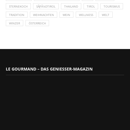
STERNEKOCH
SÃƑÂ¼DTIROL
THAILAND
TIROL
TOURISMUS
TRADITION
WEIHNACHTEN
WEIN
WELLNESS
WELT
WINZER
ÖSTERREICH
LE GOURMAND – DAS GENIESSER-MAGAZIN