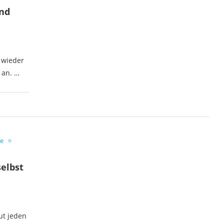
nd
t wieder
 an. …
se
selbst
ut jeden