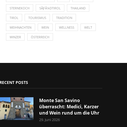
STERNEKOCH
SÃƑÂ¼DTIROL
THAILAND
TIROL
TOURISMUS
TRADITION
WEIHNACHTEN
WEIN
WELLNESS
WELT
WINZER
ÖSTERREICH
RECENT POSTS
Monte San Savino
überrascht: Medici, Karzer
und Wein rund um die Uhr
29. Juni 2026