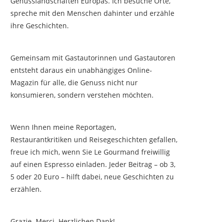
Genusslandschaften Europas. Ich besuche Orte,
spreche mit den Menschen dahinter und erzähle
ihre Geschichten.
Gemeinsam mit Gastautorinnen und Gastautoren
entsteht daraus ein unabhängiges Online-
Magazin für alle, die Genuss nicht nur
konsumieren, sondern verstehen möchten.
Wenn Ihnen meine Reportagen,
Restaurantkritiken und Reisegeschichten gefallen,
freue ich mich, wenn Sie Le Gourmand freiwillig
auf einen Espresso einladen. Jeder Beitrag – ob 3,
5 oder 20 Euro – hilft dabei, neue Geschichten zu
erzählen.
Grazie. Merci. Herzlichen Dank!