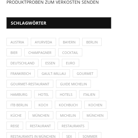
PRODUKTPROBEN ZUM VERKOSTEN SENDEN
SCHLAGWÖRTER
AUSTRIA
AYURVEDA
BAYERN
BERLIN
BIER
CHAMPAGNER
COCKTAIL
DEUTSCHLAND
ESSEN
EURO
FRANKREICH
GAULT-MILLAU
GOURMET
GOURMET-RESTAURANT
GUIDE MICHELIN
HAMBURG
HOTEL
HOTELS
ITALIEN
ITB BERLIN
KOCH
KOCHBUCH
KOCHEN
KÜCHE
MÜNCHEN
MICHELIN
MÜNCHEN
REISE
RESTAURANT
RESTAURANTS
RESTAURANTS IN MÜNCHEN
SEX
SOMMER