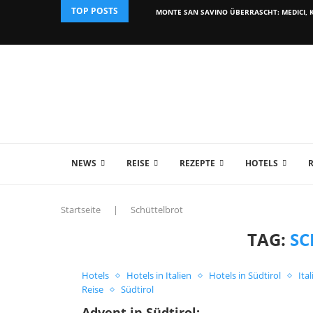
TOP POSTS
MONTE SAN SAVINO ÜBERRASCHT: MEDICI, K
NEWS
REISE
REZEPTE
HOTELS
Startseite
|
Schüttelbrot
TAG:
SC
Hotels
Hotels in Italien
Hotels in Südtirol
Ita
Reise
Südtirol
Advent in Südtirol: