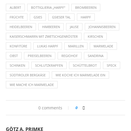
ALBERT
BOTTIGLIERIA „HARPF“
BROMBEEREN
FRÜCHTE
GSIES
GSIESER TAL
HARPF
HEIDELBEEREN
HIMBEEREN
JAUSE
JOHANNISBEEREN
KAISERSCHMARRN MIT ZWETSCHGENRÖSTER
KIRSCHEN
KONFITÜRE
LUKAS HARPF
MARILLEN
MARMELADE
OBST
PREISELBEEREN
REGIOHOF
SANDRINA
SCHINKEN
SCHLUTZKRAPFEN
SCHÜTTELBROT
SPECK
SÜDTIROLER BERGKÄSE
WIE KOCHE ICH MARMELADE EIN
WIE MACHE ICH MARMELADE
0 comments
0
GÖTZ A. PRIMKE