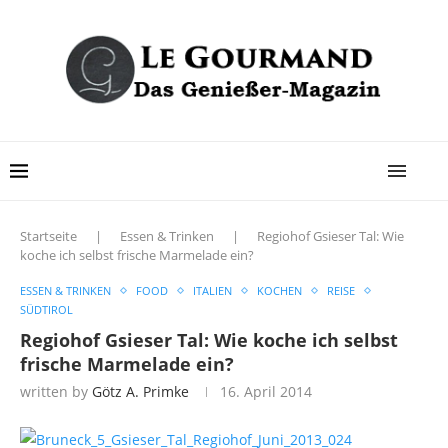
Startseite
|
Essen & Trinken
|
Regiohof Gsieser Tal: Wie
koche ich selbst frische Marmelade ein?
ESSEN & TRINKEN
FOOD
ITALIEN
KOCHEN
REISE
SÜDTIROL
Regiohof Gsieser Tal: Wie koche ich selbst
frische Marmelade ein?
written by
Götz A. Primke
16. April 2014