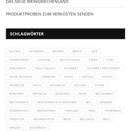
DAS NEUE WEINGRIECHENLAND
PRODUKTPROBEN ZUM VERKOSTEN SENDEN
SCHLAGWÖRTER
AUSTRIA
AYURVEDA
BAYERN
BERLIN
BIER
CHAMPAGNER
COCKTAIL
DEUTSCHLAND
ESSEN
EURO
FRANKREICH
GAULT-MILLAU
GOURMET
GOURMET-RESTAURANT
GUIDE MICHELIN
HAMBURG
HOTEL
HOTELS
ITALIEN
ITB BERLIN
KOCH
KOCHBUCH
KOCHEN
KÜCHE
MÜNCHEN
MICHELIN
MÜNCHEN
REISE
RESTAURANT
RESTAURANTS
RESTAURANTS IN MÜNCHEN
SEX
SOMMER
STERNEKOCH
SÃƑÂ¼DTIROL
THAILAND
TIROL
TOURISMUS
TRADITION
WEIHNACHTEN
WEIN
WELLNESS
WELT
WINZER
ÖSTERREICH