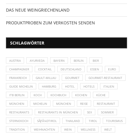
DAS NEUE WEINGRIECHENLAND
PRODUKTPROBEN ZUM VERKOSTEN SENDEN
SCHLAGWÖRTER
AUSTRIA
AYURVEDA
BAYERN
BERLIN
BIER
CHAMPAGNER
COCKTAIL
DEUTSCHLAND
ESSEN
EURO
FRANKREICH
GAULT-MILLAU
GOURMET
GOURMET-RESTAURANT
GUIDE MICHELIN
HAMBURG
HOTEL
HOTELS
ITALIEN
ITB BERLIN
KOCH
KOCHBUCH
KOCHEN
KÜCHE
MÜNCHEN
MICHELIN
MÜNCHEN
REISE
RESTAURANT
RESTAURANTS
RESTAURANTS IN MÜNCHEN
SEX
SOMMER
STERNEKOCH
SÃƑÂ¼DTIROL
THAILAND
TIROL
TOURISMUS
TRADITION
WEIHNACHTEN
WEIN
WELLNESS
WELT