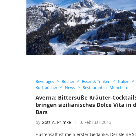
Beverages
Bücher
Essen & Trinken
Italien
Kochbücher
News
Restaurants in München
Averna: Bittersüße Kräuter-Cocktail
bringen sizilianisches Dolce Vita in 
Bars
by
Götz A. Primke
3. Februar 2013
Hustensaft ist mein erster Gedanke. Der kleine S