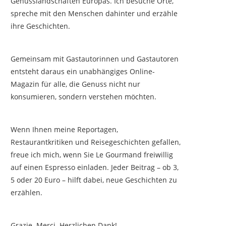
Genusslandschaften Europas. Ich besuche Orte,
spreche mit den Menschen dahinter und erzähle
ihre Geschichten.
Gemeinsam mit Gastautorinnen und Gastautoren
entsteht daraus ein unabhängiges Online-
Magazin für alle, die Genuss nicht nur
konsumieren, sondern verstehen möchten.
Wenn Ihnen meine Reportagen,
Restaurantkritiken und Reisegeschichten gefallen,
freue ich mich, wenn Sie Le Gourmand freiwillig
auf einen Espresso einladen. Jeder Beitrag – ob 3,
5 oder 20 Euro – hilft dabei, neue Geschichten zu
erzählen.
Grazie. Merci. Herzlichen Dank!