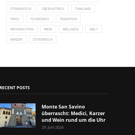
STERNEKOCH
SÃƑÂ¼DTIROL
THAILAND
TIROL
TOURISMUS
TRADITION
WEIHNACHTEN
WEIN
WELLNESS
WELT
WINZER
ÖSTERREICH
RECENT POSTS
Monte San Savino
überrascht: Medici, Karzer
und Wein rund um die Uhr
29. Juni 2026