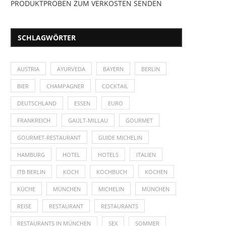
PRODUKTPROBEN ZUM VERKOSTEN SENDEN
SCHLAGWÖRTER
AUSTRIA
AYURVEDA
BAYERN
BERLIN
BIER
CHAMPAGNER
COCKTAIL
DEUTSCHLAND
ESSEN
EURO
FRANKREICH
GAULT-MILLAU
GOURMET
GOURMET-RESTAURANT
GUIDE MICHELIN
HAMBURG
HOTEL
HOTELS
ITALIEN
ITB BERLIN
KOCH
KOCHBUCH
KOCHEN
KÜCHE
MÜNCHEN
MICHELIN
MÜNCHEN
REISE
RESTAURANT
RESTAURANTS
RESTAURANTS IN MÜNCHEN
SEX
SOMMER