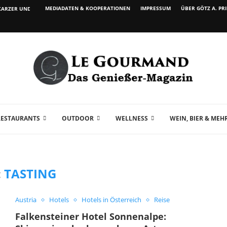
MEDIADATEN & KOOPERATIONEN
IMPRESSUM
ÜBER GÖTZ A. PR
ARZER UND WEIN...
RESTAURANTS
OUTDOOR
WELLNESS
WEIN, BIER & MEH
:
TASTING
Austria
Hotels
Hotels in Österreich
Reise
Falkensteiner Hotel Sonnenalpe: