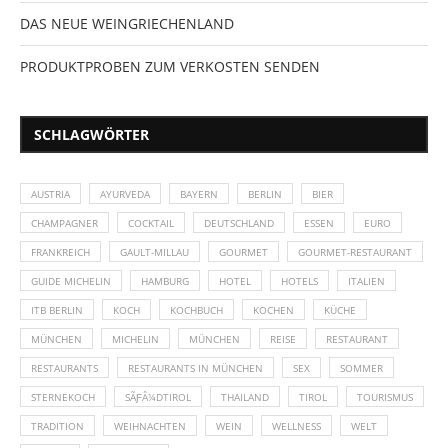
DAS NEUE WEINGRIECHENLAND
PRODUKTPROBEN ZUM VERKOSTEN SENDEN
SCHLAGWÖRTER
AUSTRIA
AYURVEDA
BAYERN
BERLIN
BIER
CHAMPAGNER
COCKTAIL
DEUTSCHLAND
ESSEN
EURO
FRANKREICH
GAULT-MILLAU
GOURMET
GOURMET-RESTAURANT
GUIDE MICHELIN
HAMBURG
HOTEL
HOTELS
ITALIEN
ITB BERLIN
KOCH
KOCHBUCH
KOCHEN
KÜCHE
MÜNCHEN
MICHELIN
MÜNCHEN
REISE
RESTAURANT
RESTAURANTS
RESTAURANTS IN MÜNCHEN
SEX
SOMMER
STERNEKOCH
SÃƑÂ¼DTIROL
THAILAND
TIROL
TOURISMUS
TRADITION
WEIHNACHTEN
WEIN
WELLNESS
WELT