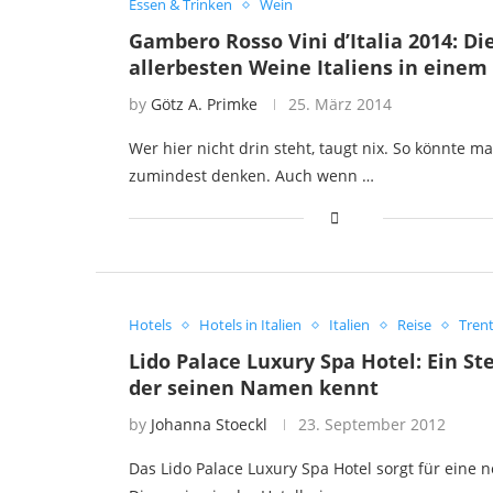
Essen & Trinken
Wein
Gambero Rosso Vini d’Italia 2014: Di
allerbesten Weine Italiens in einem
by
Götz A. Primke
25. März 2014
Wer hier nicht drin steht, taugt nix. So könnte m
zumindest denken. Auch wenn …
Hotels
Hotels in Italien
Italien
Reise
Tren
Lido Palace Luxury Spa Hotel: Ein St
der seinen Namen kennt
by
Johanna Stoeckl
23. September 2012
Das Lido Palace Luxury Spa Hotel sorgt für eine 