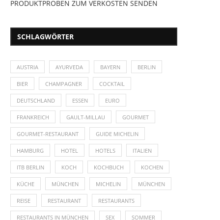
PRODUKTPROBEN ZUM VERKOSTEN SENDEN
SCHLAGWÖRTER
AUSTRIA
AYURVEDA
BAYERN
BERLIN
BIER
CHAMPAGNER
COCKTAIL
DEUTSCHLAND
ESSEN
EURO
FRANKREICH
GAULT-MILLAU
GOURMET
GOURMET-RESTAURANT
GUIDE MICHELIN
HAMBURG
HOTEL
HOTELS
ITALIEN
ITB BERLIN
KOCH
KOCHBUCH
KOCHEN
KÜCHE
MÜNCHEN
MICHELIN
MÜNCHEN
REISE
RESTAURANT
RESTAURANTS
RESTAURANTS IN MÜNCHEN
SEX
SOMMER