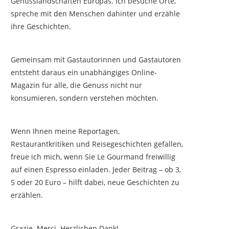
Genusslandschaften Europas. Ich besuche Orte,
spreche mit den Menschen dahinter und erzähle
ihre Geschichten.
Gemeinsam mit Gastautorinnen und Gastautoren
entsteht daraus ein unabhängiges Online-
Magazin für alle, die Genuss nicht nur
konsumieren, sondern verstehen möchten.
Wenn Ihnen meine Reportagen,
Restaurantkritiken und Reisegeschichten gefallen,
freue ich mich, wenn Sie Le Gourmand freiwillig
auf einen Espresso einladen. Jeder Beitrag – ob 3,
5 oder 20 Euro – hilft dabei, neue Geschichten zu
erzählen.
Grazie. Merci. Herzlichen Dank!