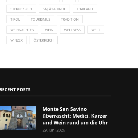
STERNEKOCH
SÃƑÂ¼DTIROL
THAILAND
TIROL
TOURISMUS
TRADITION
WEIHNACHTEN
WEIN
WELLNESS
WELT
WINZER
ÖSTERREICH
RECENT POSTS
Monte San Savino
überrascht: Medici, Karzer
und Wein rund um die Uhr
29. Juni 2026