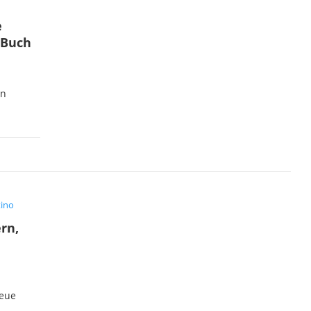
e
 Buch
an
tino
ern,
neue