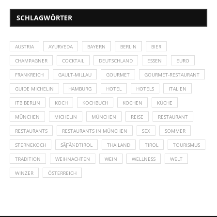
SCHLAGWÖRTER
AUSTRIA
AYURVEDA
BAYERN
BERLIN
BIER
CHAMPAGNER
COCKTAIL
DEUTSCHLAND
ESSEN
EURO
FRANKREICH
GAULT-MILLAU
GOURMET
GOURMET-RESTAURANT
GUIDE MICHELIN
HAMBURG
HOTEL
HOTELS
ITALIEN
ITB BERLIN
KOCH
KOCHBUCH
KOCHEN
KÜCHE
MÜNCHEN
MICHELIN
MÜNCHEN
REISE
RESTAURANT
RESTAURANTS
RESTAURANTS IN MÜNCHEN
SEX
SOMMER
STERNEKOCH
SÃƑÂ¼DTIROL
THAILAND
TIROL
TOURISMUS
TRADITION
WEIHNACHTEN
WEIN
WELLNESS
WELT
WINZER
ÖSTERREICH