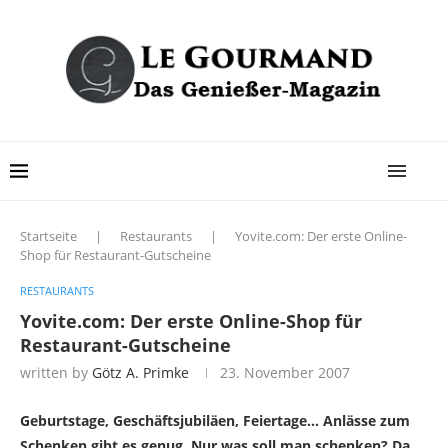
Startseite
|
Restaurants
|
Yovite.com: Der erste Online-
Shop für Restaurant-Gutscheine
RESTAURANTS
Yovite.com: Der erste Online-Shop für
Restaurant-Gutscheine
written by
Götz A. Primke
23. November 2007
Geburtstage, Geschäftsjubiläen, Feiertage… Anlässe zum
Schenken gibt es genug. Nur was soll man schenken? Da