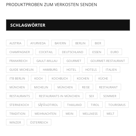
PRODUKTPROBEN ZUM VERKOSTEN SENDEN
SCHLAGWÖRTER
AUSTRIA
AYURVEDA
BAYERN
BERLIN
BIER
CHAMPAGNER
COCKTAIL
DEUTSCHLAND
ESSEN
EURO
FRANKREICH
GAULT-MILLAU
GOURMET
GOURMET-RESTAURANT
GUIDE MICHELIN
HAMBURG
HOTEL
HOTELS
ITALIEN
ITB BERLIN
KOCH
KOCHBUCH
KOCHEN
KÜCHE
MÜNCHEN
MICHELIN
MÜNCHEN
REISE
RESTAURANT
RESTAURANTS
RESTAURANTS IN MÜNCHEN
SEX
SOMMER
STERNEKOCH
SÃƑÂ¼DTIROL
THAILAND
TIROL
TOURISMUS
TRADITION
WEIHNACHTEN
WEIN
WELLNESS
WELT
WINZER
ÖSTERREICH