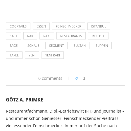
COCKTAILS
ESSEN
FEINSCHMECKER
ISTANBUL
KALT
RAK
RAKI
RESTAURANTS
REZEPTE
SAGE
SCHALE
SEGMENT
SULTAN
SUPPEN
TAFEL
YENI
YENI RAKI
0 comments
0
GÖTZ A. PRIMKE
Restaurantfachmann, Dipl.-Betriebswirt (FH) und Journalist -
und immer schon Geniesser. Feinschmeckender Vielfrass,
viel essender Feinschmecker. Immer auf der Suche nach