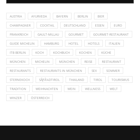
AUSTRIA
AYURVEDA
BAYERN
BERLIN
BIER
CHAMPAGNER
COCKTAIL
DEUTSCHLAND
ESSEN
EURO
FRANKREICH
GAULT-MILLAU
GOURMET
GOURMET-RESTAURANT
GUIDE MICHELIN
HAMBURG
HOTEL
HOTELS
ITALIEN
ITB BERLIN
KOCH
KOCHBUCH
KOCHEN
KÜCHE
MÜNCHEN
MICHELIN
MÜNCHEN
REISE
RESTAURANT
RESTAURANTS
RESTAURANTS IN MÜNCHEN
SEX
SOMMER
STERNEKOCH
SÃƑÂ¼DTIROL
THAILAND
TIROL
TOURISMUS
TRADITION
WEIHNACHTEN
WEIN
WELLNESS
WELT
WINZER
ÖSTERREICH