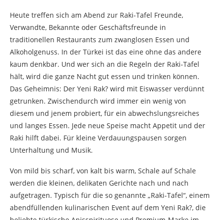
Heute treffen sich am Abend zur Raki-Tafel Freunde,
Verwandte, Bekannte oder Geschäftsfreunde in
traditionellen Restaurants zum zwanglosen Essen und
Alkoholgenuss. In der Türkei ist das eine ohne das andere
kaum denkbar. Und wer sich an die Regeln der Raki-Tafel
hält, wird die ganze Nacht gut essen und trinken können.
Das Geheimnis: Der Yeni Rak? wird mit Eiswasser verdünnt
getrunken. Zwischendurch wird immer ein wenig von
diesem und jenem probiert, für ein abwechslungsreiches
und langes Essen. Jede neue Speise macht Appetit und der
Raki hilft dabei. Für kleine Verdauungspausen sorgen
Unterhaltung und Musik.
Von mild bis scharf, von kalt bis warm, Schale auf Schale
werden die kleinen, delikaten Gerichte nach und nach
aufgetragen. Typisch für die so genannte „Raki-Tafel“, einem
abendfüllenden kulinarischen Event auf dem Yeni Rak?, die
beliebte türkische Anisspirituose und Premium-Marke im