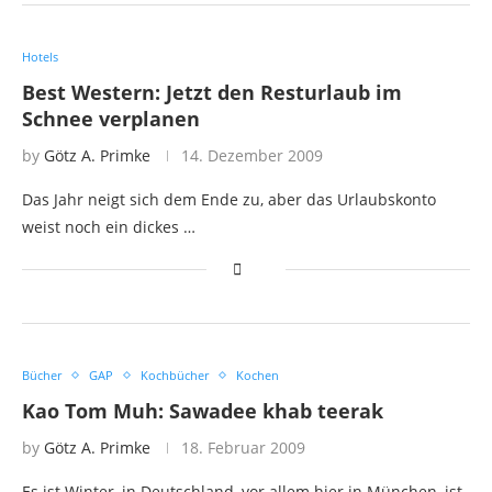
Hotels
Best Western: Jetzt den Resturlaub im
Schnee verplanen
by
Götz A. Primke
14. Dezember 2009
Das Jahr neigt sich dem Ende zu, aber das Urlaubskonto
weist noch ein dickes …
Bücher
GAP
Kochbücher
Kochen
Kao Tom Muh: Sawadee khab teerak
by
Götz A. Primke
18. Februar 2009
Es ist Winter, in Deutschland, vor allem hier in München, ist