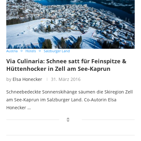
Austria
Hotels
Salzburger Land
Via Culinaria: Schnee satt für Feinspitze &
Hüttenhocker in Zell am See-Kaprun
by
Elsa Honecker
31. März 2016
Schneebedeckte Sonnenskihänge säumen die Skiregion Zell
am See-Kaprun im Salzburger Land. Co-Autorin Elsa
Honecker …