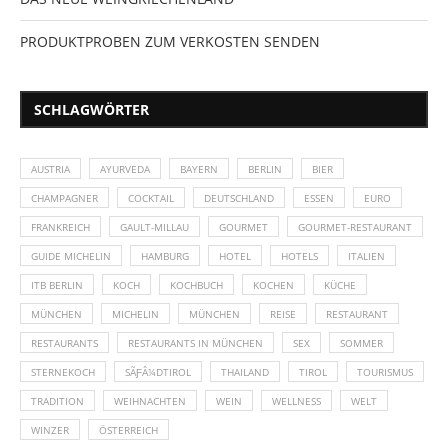
PRODUKTPROBEN ZUM VERKOSTEN SENDEN
SCHLAGWÖRTER
AUSTRIA
AYURVEDA
BAYERN
BERLIN
BIER
CHAMPAGNER
COCKTAIL
DEUTSCHLAND
ESSEN
EURO
FRANKREICH
GAULT-MILLAU
GOURMET
GOURMET-RESTAURANT
GUIDE MICHELIN
HAMBURG
HOTEL
HOTELS
ITALIEN
ITB BERLIN
KOCH
KOCHBUCH
KOCHEN
KÜCHE
MÜNCHEN
MICHELIN
MÜNCHEN
REISE
RESTAURANT
RESTAURANTS
RESTAURANTS IN MÜNCHEN
SEX
SOMMER
STERNEKOCH
SÃƑÂ¼DTIROL
THAILAND
TIROL
TOURISMUS
TRADITION
WEIHNACHTEN
WEIN
WELLNESS
WELT
WINZER
ÖSTERREICH