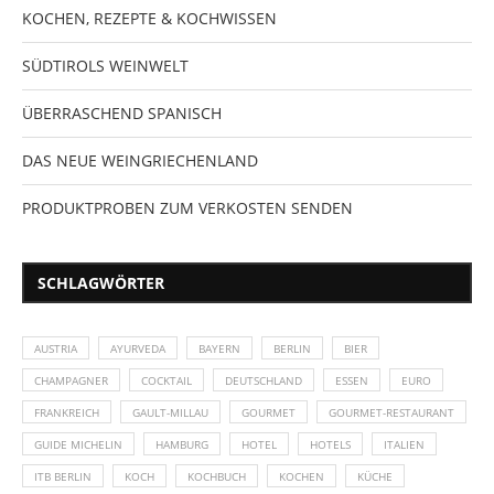
KOCHEN, REZEPTE & KOCHWISSEN
SÜDTIROLS WEINWELT
ÜBERRASCHEND SPANISCH
DAS NEUE WEINGRIECHENLAND
PRODUKTPROBEN ZUM VERKOSTEN SENDEN
SCHLAGWÖRTER
AUSTRIA
AYURVEDA
BAYERN
BERLIN
BIER
CHAMPAGNER
COCKTAIL
DEUTSCHLAND
ESSEN
EURO
FRANKREICH
GAULT-MILLAU
GOURMET
GOURMET-RESTAURANT
GUIDE MICHELIN
HAMBURG
HOTEL
HOTELS
ITALIEN
ITB BERLIN
KOCH
KOCHBUCH
KOCHEN
KÜCHE