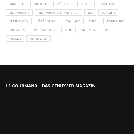
MÜNCHEN
MICHELIN
MÜNCHEN
REISE
RESTAURANT
RESTAURANTS
RESTAURANTS IN MÜNCHEN
SEX
SOMMER
STERNEKOCH
SÃƑÂ¼DTIROL
THAILAND
TIROL
TOURISMUS
TRADITION
WEIHNACHTEN
WEIN
WELLNESS
WELT
WINZER
ÖSTERREICH
LE GOURMAND – DAS GENIESSER-MAGAZIN