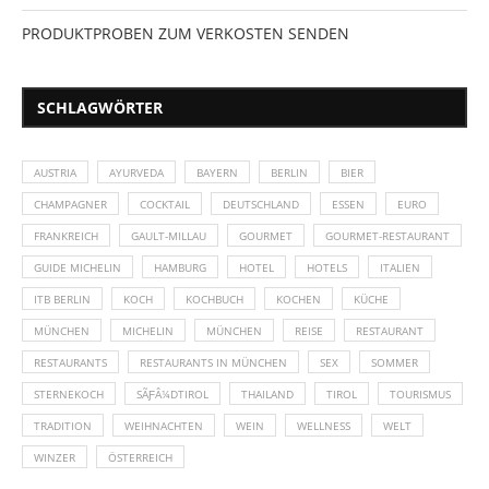
PRODUKTPROBEN ZUM VERKOSTEN SENDEN
SCHLAGWÖRTER
AUSTRIA
AYURVEDA
BAYERN
BERLIN
BIER
CHAMPAGNER
COCKTAIL
DEUTSCHLAND
ESSEN
EURO
FRANKREICH
GAULT-MILLAU
GOURMET
GOURMET-RESTAURANT
GUIDE MICHELIN
HAMBURG
HOTEL
HOTELS
ITALIEN
ITB BERLIN
KOCH
KOCHBUCH
KOCHEN
KÜCHE
MÜNCHEN
MICHELIN
MÜNCHEN
REISE
RESTAURANT
RESTAURANTS
RESTAURANTS IN MÜNCHEN
SEX
SOMMER
STERNEKOCH
SÃƑÂ¼DTIROL
THAILAND
TIROL
TOURISMUS
TRADITION
WEIHNACHTEN
WEIN
WELLNESS
WELT
WINZER
ÖSTERREICH