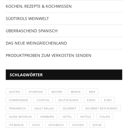
KOCHEN, REZEPTE & KOCHWISSEN
SÜDTIROLS WEINWELT
ÜBERRASCHEND SPANISCH
DAS NEUE WEINGRIECHENLAND
PRODUKTPROBEN ZUM VERKOSTEN SENDEN
SCHLAGWÖRTER
AUSTRIA
AYURVEDA
BAYERN
BERLIN
BIER
CHAMPAGNER
COCKTAIL
DEUTSCHLAND
ESSEN
EURO
FRANKREICH
GAULT-MILLAU
GOURMET
GOURMET-RESTAURANT
GUIDE MICHELIN
HAMBURG
HOTEL
HOTELS
ITALIEN
ITB BERLIN
KOCH
KOCHBUCH
KOCHEN
KÜCHE