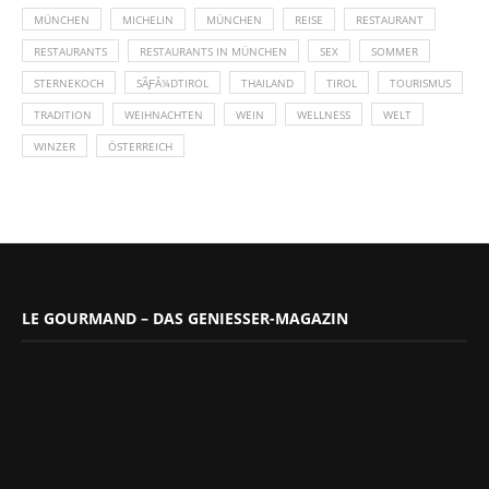
MÜNCHEN
MICHELIN
MÜNCHEN
REISE
RESTAURANT
RESTAURANTS
RESTAURANTS IN MÜNCHEN
SEX
SOMMER
STERNEKOCH
SÃƑÂ¼DTIROL
THAILAND
TIROL
TOURISMUS
TRADITION
WEIHNACHTEN
WEIN
WELLNESS
WELT
WINZER
ÖSTERREICH
LE GOURMAND – DAS GENIESSER-MAGAZIN