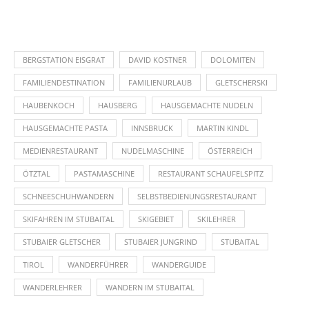
BERGSTATION EISGRAT
DAVID KOSTNER
DOLOMITEN
FAMILIENDESTINATION
FAMILIENURLAUB
GLETSCHERSKI
HAUBENKOCH
HAUSBERG
HAUSGEMACHTE NUDELN
HAUSGEMACHTE PASTA
INNSBRUCK
MARTIN KINDL
MEDIENRESTAURANT
NUDELMASCHINE
ÖSTERREICH
ÖTZTAL
PASTAMASCHINE
RESTAURANT SCHAUFELSPITZ
SCHNEESCHUHWANDERN
SELBSTBEDIENUNGSRESTAURANT
SKIFAHREN IM STUBAITAL
SKIGEBIET
SKILEHRER
STUBAIER GLETSCHER
STUBAIER JUNGRIND
STUBAITAL
TIROL
WANDERFÜHRER
WANDERGUIDE
WANDERLEHRER
WANDERN IM STUBAITAL