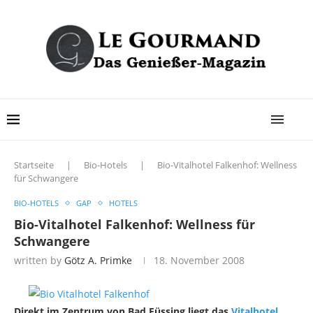
Startseite
|
Bio-Hotels
|
Bio-Vitalhotel Falkenhof: Wellness
für Schwangere
BIO-HOTELS
GAP
HOTELS
Bio-Vitalhotel Falkenhof: Wellness für
Schwangere
written by
Götz A. Primke
18. November 2008
Direkt im Zentrum von Bad Füssing liegt das
Vitalhotel