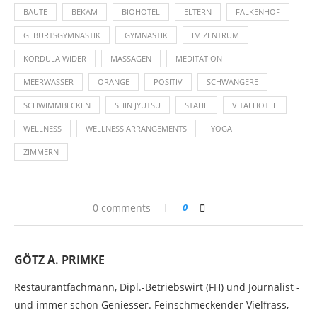
BAUTE
BEKAM
BIOHOTEL
ELTERN
FALKENHOF
GEBURTSGYMNASTIK
GYMNASTIK
IM ZENTRUM
KORDULA WIDER
MASSAGEN
MEDITATION
MEERWASSER
ORANGE
POSITIV
SCHWANGERE
SCHWIMMBECKEN
SHIN JYUTSU
STAHL
VITALHOTEL
WELLNESS
WELLNESS ARRANGEMENTS
YOGA
ZIMMERN
0 comments
0
GÖTZ A. PRIMKE
Restaurantfachmann, Dipl.-Betriebswirt (FH) und Journalist -
und immer schon Geniesser. Feinschmeckender Vielfrass,