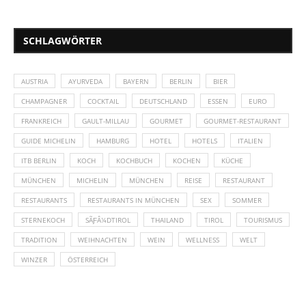
SCHLAGWÖRTER
AUSTRIA
AYURVEDA
BAYERN
BERLIN
BIER
CHAMPAGNER
COCKTAIL
DEUTSCHLAND
ESSEN
EURO
FRANKREICH
GAULT-MILLAU
GOURMET
GOURMET-RESTAURANT
GUIDE MICHELIN
HAMBURG
HOTEL
HOTELS
ITALIEN
ITB BERLIN
KOCH
KOCHBUCH
KOCHEN
KÜCHE
MÜNCHEN
MICHELIN
MÜNCHEN
REISE
RESTAURANT
RESTAURANTS
RESTAURANTS IN MÜNCHEN
SEX
SOMMER
STERNEKOCH
SÃƑÂ¼DTIROL
THAILAND
TIROL
TOURISMUS
TRADITION
WEIHNACHTEN
WEIN
WELLNESS
WELT
WINZER
ÖSTERREICH