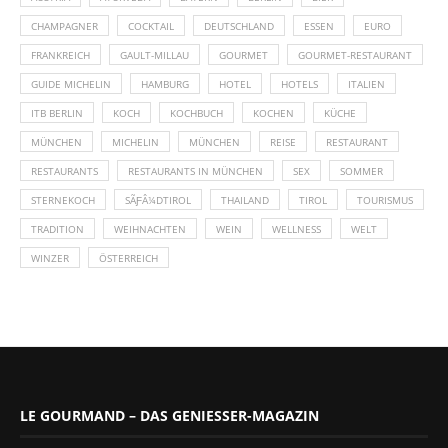
CHAMPAGNER
COCKTAIL
DEUTSCHLAND
ESSEN
EURO
FRANKREICH
GAULT-MILLAU
GOURMET
GOURMET-RESTAURANT
GUIDE MICHELIN
HAMBURG
HOTEL
HOTELS
ITALIEN
ITB BERLIN
KOCH
KOCHBUCH
KOCHEN
KÜCHE
MÜNCHEN
MICHELIN
MÜNCHEN
REISE
RESTAURANT
RESTAURANTS
RESTAURANTS IN MÜNCHEN
SEX
SOMMER
STERNEKOCH
SÃƑÂ¼DTIROL
THAILAND
TIROL
TOURISMUS
TRADITION
WEIHNACHTEN
WEIN
WELLNESS
WELT
WINZER
ÖSTERREICH
LE GOURMAND – DAS GENIESSER-MAGAZIN