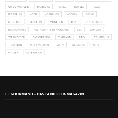
GUIDE MICHELIN
HAMBURG
HOTEL
HOTELS
ITALIEN
ITB BERLIN
KOCH
KOCHBUCH
KOCHEN
KÜCHE
MÜNCHEN
MICHELIN
MÜNCHEN
REISE
RESTAURANT
RESTAURANTS
RESTAURANTS IN MÜNCHEN
SEX
SOMMER
STERNEKOCH
SÃƑÂ¼DTIROL
THAILAND
TIROL
TOURISMUS
TRADITION
WEIHNACHTEN
WEIN
WELLNESS
WELT
WINZER
ÖSTERREICH
LE GOURMAND – DAS GENIESSER-MAGAZIN