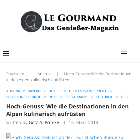
Startseite
|
Austria
|
Hoch-Genuss: Wie die Destinationen
in den Alpen kulinarisch aufrüsten
AUSTRIA
BAYERN
HOTELS
HOTELS IN ÖSTERREICH
HOTELS IN SÜDTIROL
REISE
RESTAURANTS
SÜDTIROL
TIROL
Hoch-Genuss: Wie die Destinationen in den
Alpen kulinarisch aufrüsten
written by
Götz A. Primke
15. März 2014