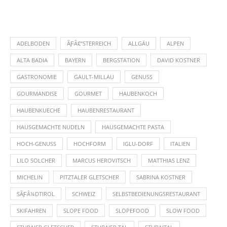
ADELBODEN
ÃƑÂ€“STERREICH
ALLGÄU
ALPEN
ALTA BADIA
BAYERN
BERGSTATION
DAVID KOSTNER
GASTRONOMIE
GAULT-MILLAU
GENUSS
GOURMANDISE
GOURMET
HAUBENKOCH
HAUBENKUECHE
HAUBENRESTAURANT
HAUSGEMACHTE NUDELN
HAUSGEMACHTE PASTA
HOCH-GENUSS
HOCHFORM
IGLU-DORF
ITALIEN
LILO SOLCHER
MARCUS HEROVITSCH
MATTHIAS LENZ
MICHELIN
PITZTALER GLETSCHER
SABRINA KOSTNER
SÃƑÂ¼DTIROL
SCHWEIZ
SELBSTBEDIENUNGSRESTAURANT
SKIFAHREN
SLOPE FOOD
SLOPEFOOD
SLOW FOOD