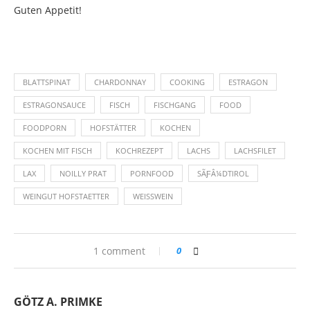
Guten Appetit!
BLATTSPINAT
CHARDONNAY
COOKING
ESTRAGON
ESTRAGONSAUCE
FISCH
FISCHGANG
FOOD
FOODPORN
HOFSTÄTTER
KOCHEN
KOCHEN MIT FISCH
KOCHREZEPT
LACHS
LACHSFILET
LAX
NOILLY PRAT
PORNFOOD
SÃƑÂ¼DTIROL
WEINGUT HOFSTAETTER
WEISSWEIN
1 comment
0
GÖTZ A. PRIMKE