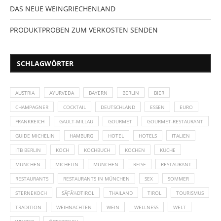
DAS NEUE WEINGRIECHENLAND
PRODUKTPROBEN ZUM VERKOSTEN SENDEN
SCHLAGWÖRTER
AUSTRIA
AYURVEDA
BAYERN
BERLIN
BIER
CHAMPAGNER
COCKTAIL
DEUTSCHLAND
ESSEN
EURO
FRANKREICH
GAULT-MILLAU
GOURMET
GOURMET-RESTAURANT
GUIDE MICHELIN
HAMBURG
HOTEL
HOTELS
ITALIEN
ITB BERLIN
KOCH
KOCHBUCH
KOCHEN
KÜCHE
MÜNCHEN
MICHELIN
MÜNCHEN
REISE
RESTAURANT
RESTAURANTS
RESTAURANTS IN MÜNCHEN
SEX
SOMMER
STERNEKOCH
SÃƑÂ¼DTIROL
THAILAND
TIROL
TOURISMUS
TRADITION
WEIHNACHTEN
WEIN
WELLNESS
WELT