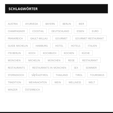
SCHLAGWÖRTER
AUSTRIA
AYURVEDA
BAYERN
BERLIN
BIER
CHAMPAGNER
COCKTAIL
DEUTSCHLAND
ESSEN
EURO
FRANKREICH
GAULT-MILLAU
GOURMET
GOURMET-RESTAURANT
GUIDE MICHELIN
HAMBURG
HOTEL
HOTELS
ITALIEN
ITB BERLIN
KOCH
KOCHBUCH
KOCHEN
KÜCHE
MÜNCHEN
MICHELIN
MÜNCHEN
REISE
RESTAURANT
RESTAURANTS
RESTAURANTS IN MÜNCHEN
SEX
SOMMER
STERNEKOCH
SÃƑÂ¼DTIROL
THAILAND
TIROL
TOURISMUS
TRADITION
WEIHNACHTEN
WEIN
WELLNESS
WELT
WINZER
ÖSTERREICH