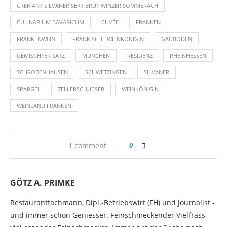
CREMANT SILVANER SEKT BRUT WINZER SOMMERACH
CULINARIUM BAVARICUM
CUVÉE
FRANKEN
FRANKENWEIN
FRÄNKISCHE WEINKÖNIGIN
GÄUBODEN
GEMISCHTER SATZ
MÜNCHEN
RESIDENZ
RHEINHESSEN
SCHROBENHAUSEN
SCHWETZINGEN
SILVANER
SPARGEL
TELLERSCHUBSER
WEINKÖNIGIN
WEINLAND FRANKEN
1 comment
0
GÖTZ A. PRIMKE
Restaurantfachmann, Dipl.-Betriebswirt (FH) und Journalist -
und immer schon Geniesser. Feinschmeckender Vielfrass,