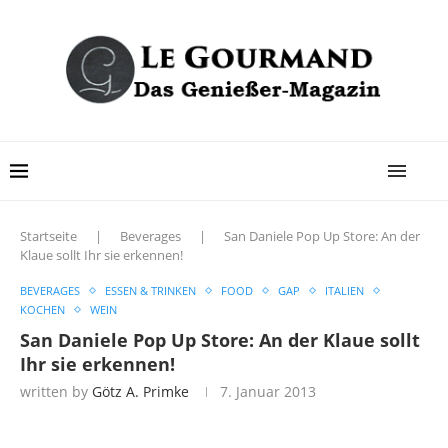
Startseite
|
Beverages
|
San Daniele Pop Up Store: An der
Klaue sollt Ihr sie erkennen!
BEVERAGES
ESSEN & TRINKEN
FOOD
GAP
ITALIEN
KOCHEN
WEIN
San Daniele Pop Up Store: An der Klaue sollt
Ihr sie erkennen!
written by
Götz A. Primke
7. Januar 2013