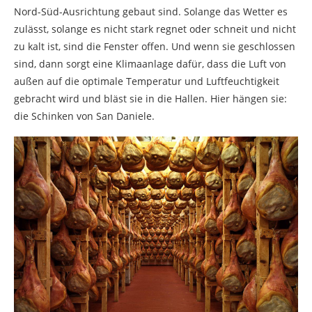
Nord-Süd-Ausrichtung gebaut sind. Solange das Wetter es
zulässt, solange es nicht stark regnet oder schneit und nicht
zu kalt ist, sind die Fenster offen. Und wenn sie geschlossen
sind, dann sorgt eine Klimaanlage dafür, dass die Luft von
außen auf die optimale Temperatur und Luftfeuchtigkeit
gebracht wird und bläst sie in die Hallen. Hier hängen sie:
die Schinken von San Daniele.