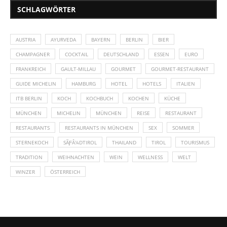
SCHLAGWÖRTER
AUSTRIA
AYURVEDA
BAYERN
BERLIN
BIER
CHAMPAGNER
COCKTAIL
DEUTSCHLAND
ESSEN
EURO
FRANKREICH
GAULT-MILLAU
GOURMET
GOURMET-RESTAURANT
GUIDE MICHELIN
HAMBURG
HOTEL
HOTELS
ITALIEN
ITB BERLIN
KOCH
KOCHBUCH
KOCHEN
KÜCHE
MÜNCHEN
MICHELIN
MÜNCHEN
REISE
RESTAURANT
RESTAURANTS
RESTAURANTS IN MÜNCHEN
SEX
SOMMER
STERNEKOCH
SÃƑÂ¼DTIROL
THAILAND
TIROL
TOURISMUS
TRADITION
WEIHNACHTEN
WEIN
WELLNESS
WELT
WINZER
ÖSTERREICH