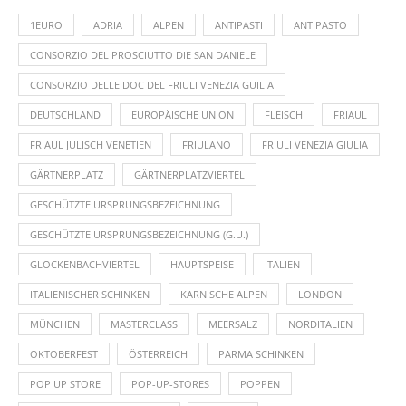
1EURO
ADRIA
ALPEN
ANTIPASTI
ANTIPASTO
CONSORZIO DEL PROSCIUTTO DIE SAN DANIELE
CONSORZIO DELLE DOC DEL FRIULI VENEZIA GUILIA
DEUTSCHLAND
EUROPÄISCHE UNION
FLEISCH
FRIAUL
FRIAUL JULISCH VENETIEN
FRIULANO
FRIULI VENEZIA GIULIA
GÄRTNERPLATZ
GÄRTNERPLATZVIERTEL
GESCHÜTZTE URSPRUNGSBEZEICHNUNG
GESCHÜTZTE URSPRUNGSBEZEICHNUNG (G.U.)
GLOCKENBACHVIERTEL
HAUPTSPEISE
ITALIEN
ITALIENISCHER SCHINKEN
KARNISCHE ALPEN
LONDON
MÜNCHEN
MASTERCLASS
MEERSALZ
NORDITALIEN
OKTOBERFEST
ÖSTERREICH
PARMA SCHINKEN
POP UP STORE
POP-UP-STORES
POPPEN