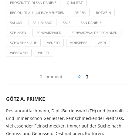
PROSCIUTTO DI SAN DANIELE
QUALITÄT
REGION FRIAUL-JULISCH VENETIEN
REIFEN
ROTWEIN
SALUMI
SALUMIAMO
SALZ
SAN DANIELE
SCHINKEN
SCHWARZWALD
SCHWARZWÄLDER SCHINKEN
SCHWEINEKLAUE
VENETO
VORSPEISE
WEIN
WEISSWEIN
WURST
0 comments
0
GÖTZ A. PRIMKE
Restaurantfachmann, Dipl.-Betriebswirt (FH) und Journalist -
und immer schon Geniesser. Feinschmeckender Vielfrass,
viel essender Feinschmecker. Immer auf der Suche nach
Genuss und Genüssen, Destinationen, Kulturen,