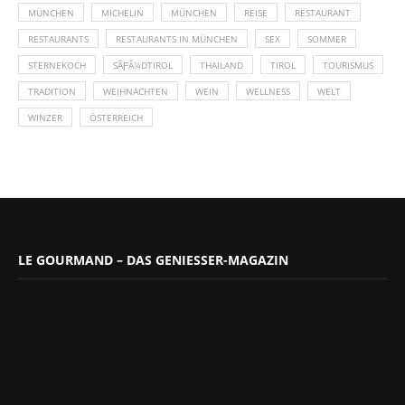
MÜNCHEN
MICHELIN
MÜNCHEN
REISE
RESTAURANT
RESTAURANTS
RESTAURANTS IN MÜNCHEN
SEX
SOMMER
STERNEKOCH
SÃƑÂ¼DTIROL
THAILAND
TIROL
TOURISMUS
TRADITION
WEIHNACHTEN
WEIN
WELLNESS
WELT
WINZER
ÖSTERREICH
LE GOURMAND – DAS GENIESSER-MAGAZIN