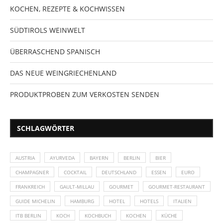
KOCHEN, REZEPTE & KOCHWISSEN
SÜDTIROLS WEINWELT
ÜBERRASCHEND SPANISCH
DAS NEUE WEINGRIECHENLAND
PRODUKTPROBEN ZUM VERKOSTEN SENDEN
SCHLAGWÖRTER
AUSTRIA
AYURVEDA
BAYERN
BERLIN
BIER
CHAMPAGNER
COCKTAIL
DEUTSCHLAND
ESSEN
EURO
FRANKREICH
GAULT-MILLAU
GOURMET
GOURMET-RESTAURANT
GUIDE MICHELIN
HAMBURG
HOTEL
HOTELS
ITALIEN
ITB BERLIN
KOCH
KOCHBUCH
KOCHEN
KÜCHE