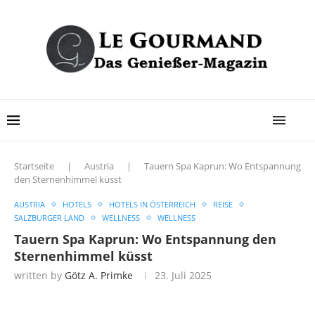
Startseite
|
Austria
|
Tauern Spa Kaprun: Wo Entspannung
den Sternenhimmel küsst
AUSTRIA
HOTELS
HOTELS IN ÖSTERREICH
REISE
SALZBURGER LAND
WELLNESS
WELLNESS
Tauern Spa Kaprun: Wo Entspannung den
Sternenhimmel küsst
written by
Götz A. Primke
23. Juli 2025