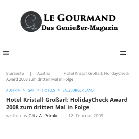
Startseite
|
Austria
|
Hotel Kristall Großarl: HolidayCheck
Award 2008 zum dritten Mal in Folge
AUSTRIA
GAP
HOTELS
SALZBURGER LAND
Hotel Kristall Großarl: HolidayCheck Award
2008 zum dritten Mal in Folge
written by
Götz A. Primke
12. Februar 2009