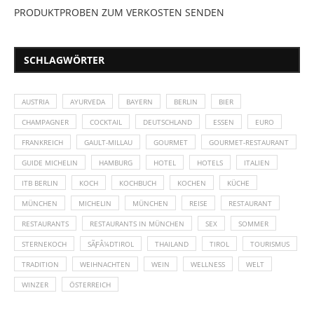
PRODUKTPROBEN ZUM VERKOSTEN SENDEN
SCHLAGWÖRTER
AUSTRIA
AYURVEDA
BAYERN
BERLIN
BIER
CHAMPAGNER
COCKTAIL
DEUTSCHLAND
ESSEN
EURO
FRANKREICH
GAULT-MILLAU
GOURMET
GOURMET-RESTAURANT
GUIDE MICHELIN
HAMBURG
HOTEL
HOTELS
ITALIEN
ITB BERLIN
KOCH
KOCHBUCH
KOCHEN
KÜCHE
MÜNCHEN
MICHELIN
MÜNCHEN
REISE
RESTAURANT
RESTAURANTS
RESTAURANTS IN MÜNCHEN
SEX
SOMMER
STERNEKOCH
SÃƑÂ¼DTIROL
THAILAND
TIROL
TOURISMUS
TRADITION
WEIHNACHTEN
WEIN
WELLNESS
WELT
WINZER
ÖSTERREICH