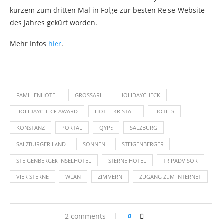
kurzem zum dritten Mal in Folge zur besten Reise-Website
des Jahres gekürt worden.
Mehr Infos
hier
.
FAMILIENHOTEL
GROSSARL
HOLIDAYCHECK
HOLIDAYCHECK AWARD
HOTEL KRISTALL
HOTELS
KONSTANZ
PORTAL
QYPE
SALZBURG
SALZBURGER LAND
SONNEN
STEIGENBERGER
STEIGENBERGER INSELHOTEL
STERNE HOTEL
TRIPADVISOR
VIER STERNE
WLAN
ZIMMERN
ZUGANG ZUM INTERNET
2 comments
0