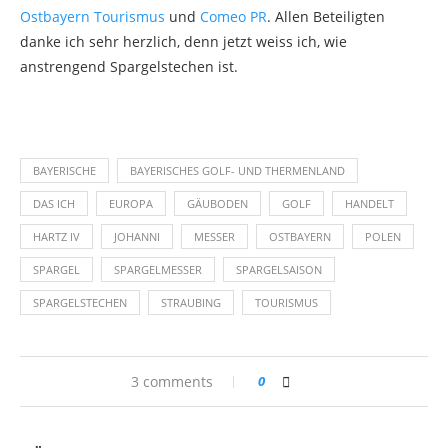
Ostbayern Tourismus
und
Comeo PR
. Allen Beteiligten
danke ich sehr herzlich, denn jetzt weiss ich, wie
anstrengend Spargelstechen ist.
BAYERISCHE
BAYERISCHES GOLF- UND THERMENLAND
DAS ICH
EUROPA
GÄUBODEN
GOLF
HANDELT
HARTZ IV
JOHANNI
MESSER
OSTBAYERN
POLEN
SPARGEL
SPARGELMESSER
SPARGELSAISON
SPARGELSTECHEN
STRAUBING
TOURISMUS
3 comments
0