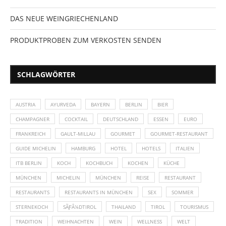
DAS NEUE WEINGRIECHENLAND
PRODUKTPROBEN ZUM VERKOSTEN SENDEN
SCHLAGWÖRTER
AUSTRIA
AYURVEDA
BAYERN
BERLIN
BIER
CHAMPAGNER
COCKTAIL
DEUTSCHLAND
ESSEN
EURO
FRANKREICH
GAULT-MILLAU
GOURMET
GOURMET-RESTAURANT
GUIDE MICHELIN
HAMBURG
HOTEL
HOTELS
ITALIEN
ITB BERLIN
KOCH
KOCHBUCH
KOCHEN
KÜCHE
MÜNCHEN
MICHELIN
MÜNCHEN
REISE
RESTAURANT
RESTAURANTS
RESTAURANTS IN MÜNCHEN
SEX
SOMMER
STERNEKOCH
SÃƑÂ¼DTIROL
THAILAND
TIROL
TOURISMUS
TRADITION
WEIHNACHTEN
WEIN
WELLNESS
WELT