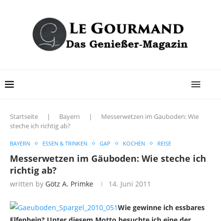
Startseite
|
Bayern
|
Messerwetzen im Gäuboden: Wie
steche ich richtig ab?
BAYERN
ESSEN & TRINKEN
GAP
KOCHEN
REISE
Messerwetzen im Gäuboden: Wie steche ich
richtig ab?
written by
Götz A. Primke
14. Juni 2011
Wie gewinne ich essbares
Elfenbein? Unter diesem Motto besuchte ich eine der