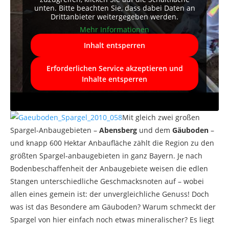
unten. Bitte beachten Sie, dass dabei Daten an
Drittanbieter weitergegeben werden.
Mehr Informationen
Inhalt entsperren
Erforderlichen Service akzeptieren und
Inhalte entsperren
Mit gleich zwei großen
Spargel-Anbaugebieten –
Abensberg
und dem
Gäuboden
–
und knapp 600 Hektar Anbaufläche zählt die Region zu den
größten Spargel-anbaugebieten in ganz Bayern. Je nach
Bodenbeschaffenheit der Anbaugebiete weisen die edlen
Stangen unterschiedliche Geschmacksnoten auf – wobei
allen eines gemein ist: der unvergleichliche Genuss! Doch
was ist das Besondere am Gäuboden? Warum schmeckt der
Spargel von hier einfach noch etwas mineralischer? Es liegt