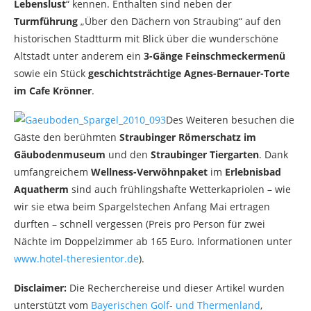
Lebenslust
“ kennen. Enthalten sind neben der
Turmführung
„Über den Dächern von Straubing“ auf den
historischen Stadtturm mit Blick über die wunderschöne
Altstadt unter anderem ein
3-Gänge Feinschmeckermenü
sowie ein Stück
geschichtsträchtige Agnes-Bernauer-Torte
im Cafe Krönner
.
Des Weiteren besuchen die
Gäste den berühmten
Straubinger Römerschatz im
Gäubodenmuseum
und den
Straubinger Tiergarten
. Dank
umfangreichem
Wellness-Verwöhnpaket
im
Erlebnisbad
Aquatherm
sind auch frühlingshafte Wetterkapriolen – wie
wir sie etwa beim Spargelstechen Anfang Mai ertragen
durften – schnell vergessen (Preis pro Person für zwei
Nächte im Doppelzimmer ab 165 Euro. Informationen unter
www.hotel-theresientor.de
).
Disclaimer:
Die Recherchereise und dieser Artikel wurden
unterstützt vom
Bayerischen Golf- und Thermenland
,