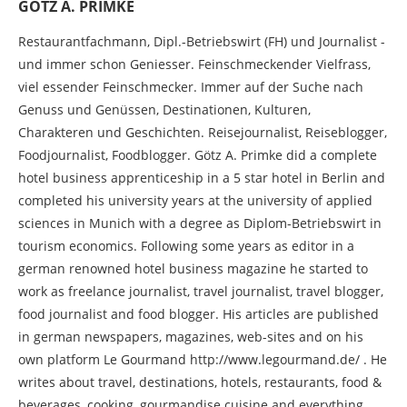
GÖTZ A. PRIMKE
Restaurantfachmann, Dipl.-Betriebswirt (FH) und Journalist -
und immer schon Geniesser. Feinschmeckender Vielfrass,
viel essender Feinschmecker. Immer auf der Suche nach
Genuss und Genüssen, Destinationen, Kulturen,
Charakteren und Geschichten. Reisejournalist, Reiseblogger,
Foodjournalist, Foodblogger. Götz A. Primke did a complete
hotel business apprenticeship in a 5 star hotel in Berlin and
completed his university years at the university of applied
sciences in Munich with a degree as Diplom-Betriebswirt in
tourism economics. Following some years as editor in a
german renowned hotel business magazine he started to
work as freelance journalist, travel journalist, travel blogger,
food journalist and food blogger. His articles are published
in german newspapers, magazines, web-sites and on his
own platform Le Gourmand http://www.legourmand.de/ . He
writes about travel, destinations, hotels, restaurants, food &
beverages, cooking, gourmandise cuisine and everything