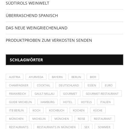
SÜDTIROLS WEINWELT
ÜBERRASCHEND SPANISCH
DAS NEUE WEINGRIECHENLAND
PRODUKTPROBEN ZUM VERKOSTEN SENDEN
SCHLAGWÖRTER
AUSTRIA
AYURVEDA
BAYERN
BERLIN
BIER
CHAMPAGNER
COCKTAIL
DEUTSCHLAND
ESSEN
EURO
FRANKREICH
GAULT-MILLAU
GOURMET
GOURMET-RESTAURANT
GUIDE MICHELIN
HAMBURG
HOTEL
HOTELS
ITALIEN
ITB BERLIN
KOCH
KOCHBUCH
KOCHEN
KÜCHE
MÜNCHEN
MICHELIN
MÜNCHEN
REISE
RESTAURANT
RESTAURANTS
RESTAURANTS IN MÜNCHEN
SEX
SOMMER