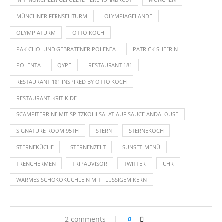
MÜNCHNER FERNSEHTURM
OLYMPIAGELÄNDE
OLYMPIATURM
OTTO KOCH
PAK CHOI UND GEBRATENER POLENTA
PATRICK SHEERIN
POLENTA
QYPE
RESTAURANT 181
RESTAURANT 181 INSPIRED BY OTTO KOCH
RESTAURANT-KRITIK.DE
SCAMPITERRINE MIT SPITZKOHLSALAT AUF SAUCE ANDALOUSE
SIGNATURE ROOM 95TH
STERN
STERNEKOCH
STERNEKÜCHE
STERNENZELT
SUNSET-MENÜ
TRENCHERMEN
TRIPADVISOR
TWITTER
UHR
WARMES SCHOKOKÜCHLEIN MIT FLÜSSIGEM KERN
2 comments
0