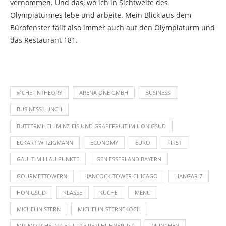
vernommen. Und das, wo ich in Sichtweite des
Olympiaturmes lebe und arbeite. Mein Blick aus dem
Bürofenster fällt also immer auch auf den Olympiaturm und
das Restaurant 181.
@CHEFINTHEORY
ARENA ONE GMBH
BUSINESS
BUSINESS LUNCH
BUTTERMILCH-MINZ-EIS UND GRAPEFRUIT IM HONIGSUD
ECKART WITZIGMANN
ECONOMY
EURO
FIRST
GAULT-MILLAU PUNKTE
GENIESSERLAND BAYERN
GOURMETTOWERN
HANCOCK TOWER CHICAGO
HANGAR 7
HONIGSUD
KLASSE
KÜCHE
MENÜ
MICHELIN STERN
MICHELIN-STERNEKOCH
MIT MORCHELN GEFÜLLTE PERLHUHNBRUST
MÜNCHEN