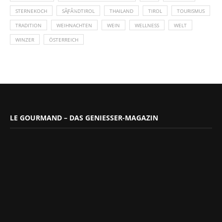
STERNEKOCH
SÃƑÂ¼DTIROL
THAILAND
TIROL
TOURISMUS
TRADITION
WEIHNACHTEN
WEIN
WELLNESS
WELT
WINZER
ÖSTERREICH
LE GOURMAND – DAS GENIESSER-MAGAZIN