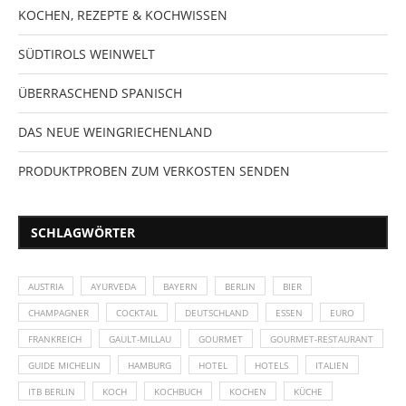
KOCHEN, REZEPTE & KOCHWISSEN
SÜDTIROLS WEINWELT
ÜBERRASCHEND SPANISCH
DAS NEUE WEINGRIECHENLAND
PRODUKTPROBEN ZUM VERKOSTEN SENDEN
SCHLAGWÖRTER
AUSTRIA
AYURVEDA
BAYERN
BERLIN
BIER
CHAMPAGNER
COCKTAIL
DEUTSCHLAND
ESSEN
EURO
FRANKREICH
GAULT-MILLAU
GOURMET
GOURMET-RESTAURANT
GUIDE MICHELIN
HAMBURG
HOTEL
HOTELS
ITALIEN
ITB BERLIN
KOCH
KOCHBUCH
KOCHEN
KÜCHE