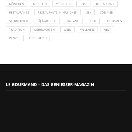
MÜNCHEN
MICHELIN
MÜNCHEN
REISE
RESTAURANT
RESTAURANTS
RESTAURANTS IN MÜNCHEN
SEX
SOMMER
STERNEKOCH
SÃƑÂ¼DTIROL
THAILAND
TIROL
TOURISMUS
TRADITION
WEIHNACHTEN
WEIN
WELLNESS
WELT
WINZER
ÖSTERREICH
LE GOURMAND – DAS GENIESSER-MAGAZIN